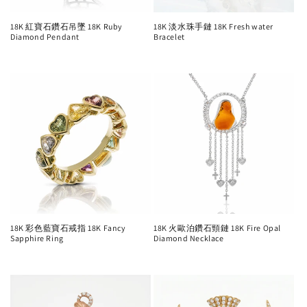
18K 紅寶石鑽石吊墜 18K Ruby
18K 淡水珠手鏈 18K Fresh water
Diamond Pendant
Bracelet
Regular
Regular
price
price
18K 彩色藍寶石戒指 18K Fancy
18K 火歐泊鑽石頸鏈 18K Fire Opal
Sapphire Ring
Diamond Necklace
Regular
Regular
price
price