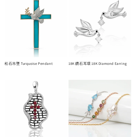
松石吊墜 Turquoise Pendant
18K 鑽石耳環 18K Diamond Earring
Regular
Regular
price
price