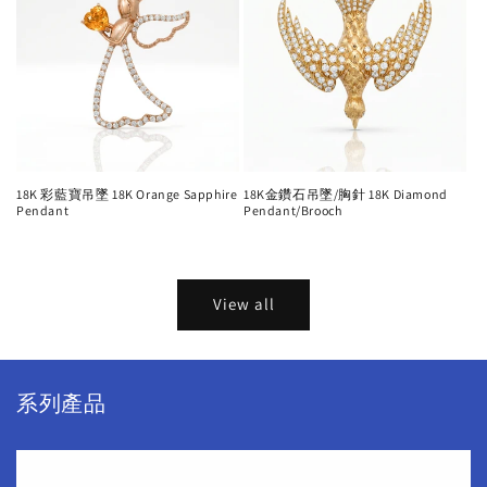
18K 彩藍寶吊墜 18K Orange Sapphire
18K金鑽石吊墜/胸針 18K Diamond
Pendant
Pendant/Brooch
Regular
Regular
price
price
View all
系列產品